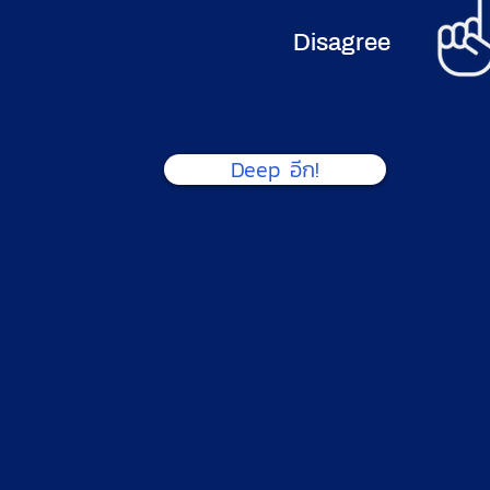
Disagree
Deep อีก!