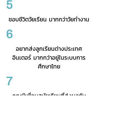
5
ชอบชีวิตวัยเรียน มากกว่าวัยทำงาน
6
อยากส่งลูกเรียนต่างประเทศ
อินเตอร์ มากกว่าอยู่ในระบบการ
ศึกษาไทย
7
คุณมีเพื่อนสมัยเรียนที่ส่งผลกับ
ความเป็นคุณในวันนี้มากๆ
ปล. ถ้าอยากเพิ่มรสชาติความสนุกให้
วงคุยครั้งต่อไป มาเพิ่มคำถามให้เรา
ได้เพียง