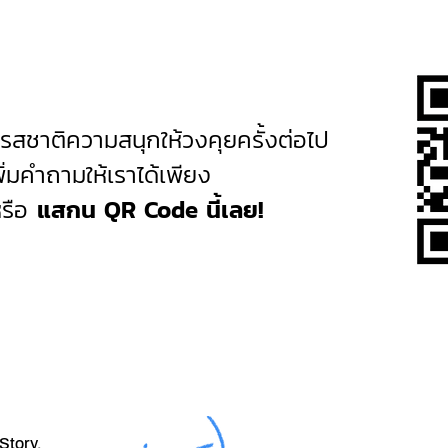
มรสชาติความสนุกให้วงคุยครั้งต่อไป
ิ่มคำถามให้เราได้เพียง
รือ
แสกน QR Code นี้เลย!
tory.