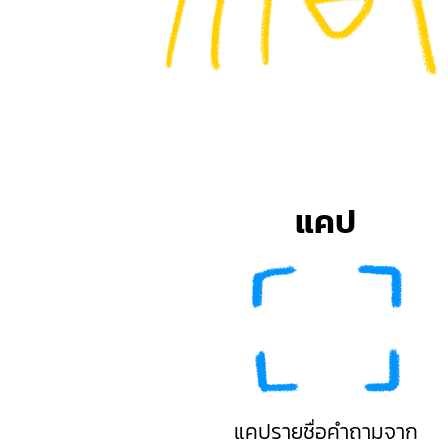
แคป
แคปรายชื่อคำถามจาก